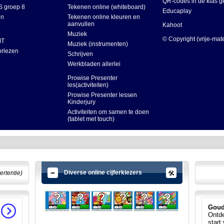
QR-codes in de klas g
 groep 8
Tekenen online (whiteboard)
Educaplay
en
Tekenen online kleuren en
aanvullen
Kahoot
Muziek
© Copyright (vrije-mat
MT
Muziek (instrumenten)
orlezen
Schrijven
Werkbladen allerlei
Prowise Presenter
les(activiteiten)
Prowise Presenter lessen
Kinderjury
Activiteiten om samen te doen
(tablet met touch)
Diverse online cijferkiezers
ertentie)
Goud
Ontde
start