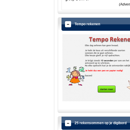
(Adver
Tempo rekenen
25 rekensommen op je digibord