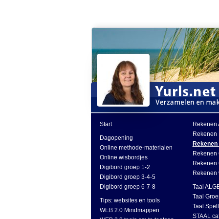
Start
Rekenen
Rekenen
Dagopening
Rekenen S
Online methode-materialen
Rekenen 
Online wisbordjes
Rekenen G
Digibord groep 1-2
Rekenen 
Digibord groep 3-4-5
Digibord groep 6-7-8
Taal AL
Taal Groe
Tips: websites en tools
Taal Spe
WEB 2.0 Mindmappen
STAAL ca