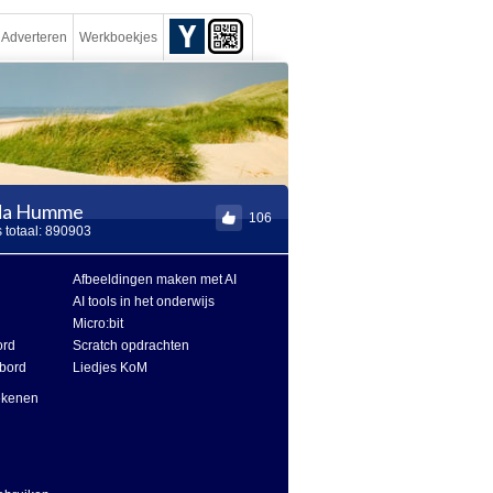
Adverteren
Werkboekjes
nda Humme
106
 totaal: 890903
Afbeeldingen maken met AI
AI tools in het onderwijs
Micro:bit
ord
Scratch opdrachten
ibord
Liedjes KoM
ekenen