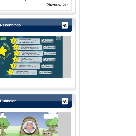
(Advertentie)
Rekenbingo
Dubbelen