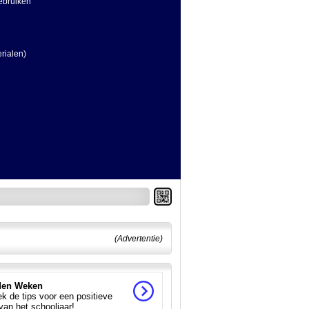
ebruiken
erialen)
(Advertentie)
en Weken
k de tips voor een positieve
 van het schooljaar!