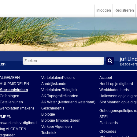
Inloggen
Registreren
juf Li
Bezoekers
 ALGEMEEN
Vertelplaten/Posters
Actueel
 HULPMIDDELEN
Aardrijkskunde
Herfst op je digibord
tartactiviteiten
Vertelplaten Thinglink
Werkbladen herfst
Oefeningen
AK Topografie/kaarten
Halloween op je digib
etallenlijnen
AK Water (Nederland waterland)
Sint Maarten op je dig
werkbladen (maken)
Geschiedenis
Geheugenspelletjes r
Biologie
GEMEEN
SPEL
Biologie filmpjes dieren
pswerk m.b.v. digibord
Flashcards
Verkeer Algemeen
lling ALGEMEEN
QR-codes
Techniek
tegorieën