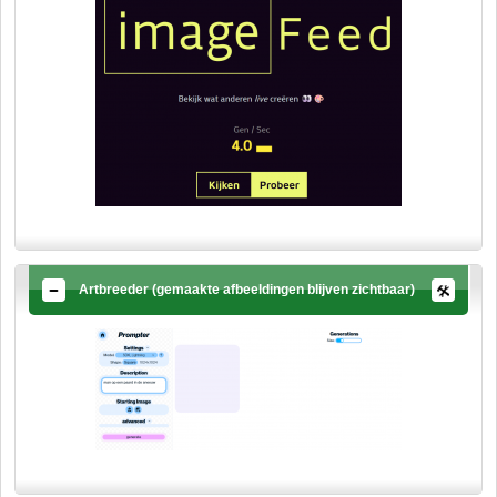
Artbreeder (gemaakte afbeeldingen blijven zichtbaar)