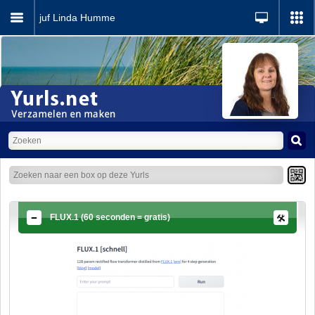
juf Linda Humme
FLUX.1 (60 seconden = gratis)